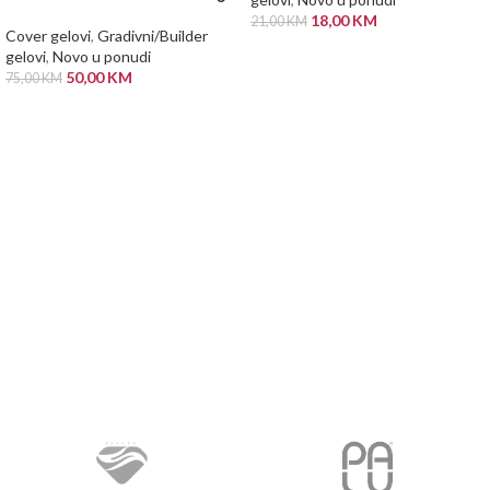
18,00
KM
21,00
KM
Cover gelovi
,
Gradivni/Builder
DODAJ U KORPU
gelovi
,
Novo u ponudi
50,00
KM
75,00
KM
PROČITAJ VIŠE