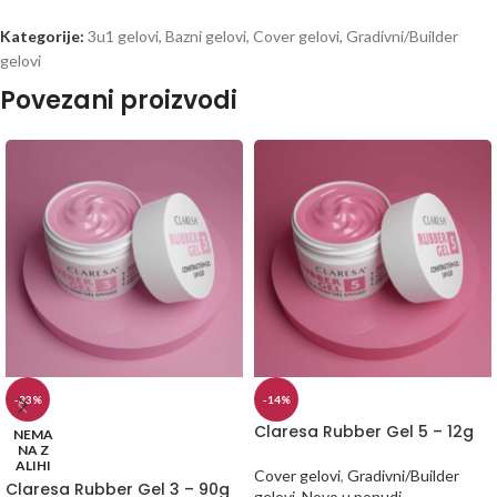
Kategorije:
3u1 gelovi
,
Bazni gelovi
,
Cover gelovi
,
Gradivni/Builder
gelovi
Povezani proizvodi
-33%
-14%
Claresa Rubber Gel 5 – 12g
NEMA
NA Z
ALIHI
Cover gelovi
,
Gradivni/Builder
Claresa Rubber Gel 3 – 90g
gelovi
,
Novo u ponudi