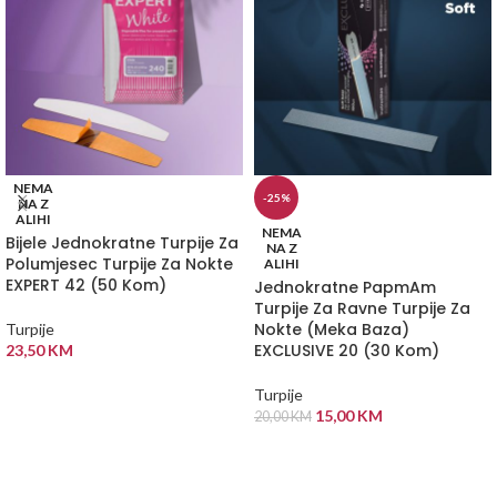
NEMA
-25%
NA Z
ALIHI
NEMA
Bijele Jednokratne Turpije Za
NA Z
Polumjesec Turpije Za Nokte
ALIHI
EXPERT 42 (50 Kom)
Jednokratne PapmAm
Turpije Za Ravne Turpije Za
Nokte (Meka Baza)
Turpije
EXCLUSIVE 20 (30 Kom)
23,50
KM
PROČITAJ VIŠE
Turpije
15,00
KM
20,00
KM
PROČITAJ VIŠE