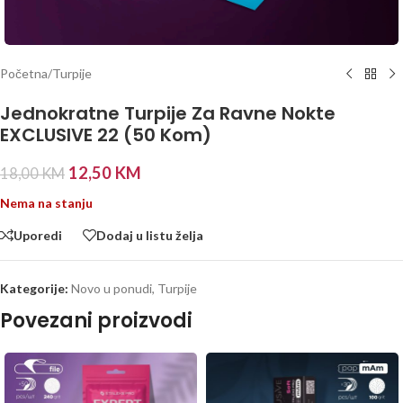
Početna
/
Turpije
Jednokratne Turpije Za Ravne Nokte
EXCLUSIVE 22 (50 Kom)
12,50
KM
18,00
KM
Nema na stanju
Uporedi
Dodaj u listu želja
Kategorije:
Novo u ponudi
,
Turpije
Povezani proizvodi