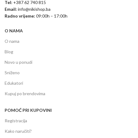
Tel:
+387 62 740 815
Email:
info@nikishop.ba
Radno vrijeme:
09:00h – 17:00h
O NAMA
O nama
Blog
Novo u ponudi
Sniženo
Edukatori
Kupuj po brendovima
POMOĆ PRI KUPOVINI
Registracija
Kako naručiti?