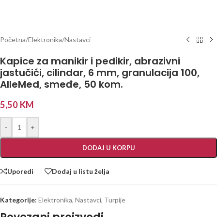
Početna
/
Elektronika
/
Nastavci
Kapice za manikir i pedikir, abrazivni
jastučići, cilindar, 6 mm, granulacija 100,
AlleMed, smeđe, 50 kom.
5,50
KM
-
+
DODAJ U KORPU
Uporedi
Dodaj u listu želja
Kategorije:
Elektronika
,
Nastavci
,
Turpije