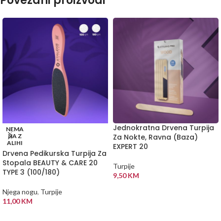
Povezani proizvodi
Jednokratna Drvena Turpija
NEMA
NA Z
Za Nokte, Ravna (Baza)
ALIHI
EXPERT 20
Drvena Pedikurska Turpija Za
Stopala BEAUTY & CARE 20
Turpije
TYPE 3 (100/180)
9,50
KM
DODAJ U KORPU
Njega nogu
,
Turpije
11,00
KM
PROČITAJ VIŠE