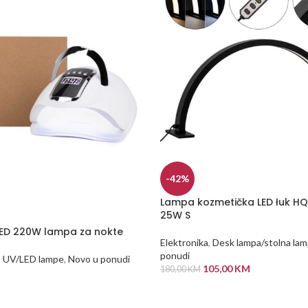
-42%
Lampa kozmetička LED łuk H
25W S
LED 220W lampa za nokte
Elektronika
,
Desk lampa/stolna la
ponudi
,
UV/LED lampe
,
Novo u ponudi
105,00
KM
180,00
KM
DODAJ U KORPU
 VIŠE