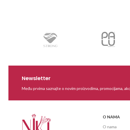
Newsletter
Među prvima saznajte o novim proizvodima, promocijama, akc
O NAMA
O nama