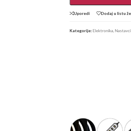
Uporedi
Dodaj u listu že
Kategorije:
Elektronika
,
Nastavci