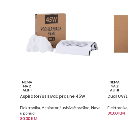
NEMA
NEMA
NA Z
NA Z
ALIHI
ALIHI
Aspirator/usisivač prašine 45W
Dual UV/
Elektronika
,
Aspirator / usisivač prašine
,
Novo
Elektronika
u ponudi
80,00
KM
80,00
KM
PROČITAJ
PROČITAJ VIŠE