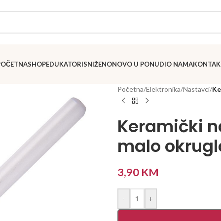
POČETNA
SHOP
EDUKATORI
SNIŽENO
NOVO U PONUDI
O NAMA
KONTAK
Početna
/
Elektronika
/
Nastavci
/
Ke
Keramički n
malo okrugl
3,90
KM
-
+