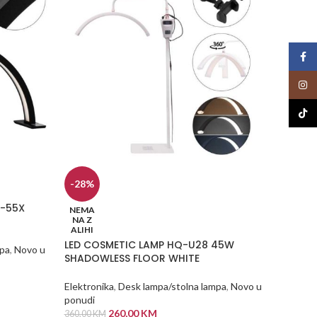
Face
Insta
TikTo
-28%
-29%
Q-55X
M16 buš
NEMA
NA Z
pediku
ALIHI
LED COSMETIC LAMP HQ-U28 45W
mpa
,
Novo u
Elektron
SHADOWLESS FLOOR WHITE
190,00
K
DODA
Elektronika
,
Desk lampa/stolna lampa
,
Novo u
ponudi
260,00
KM
360,00
KM