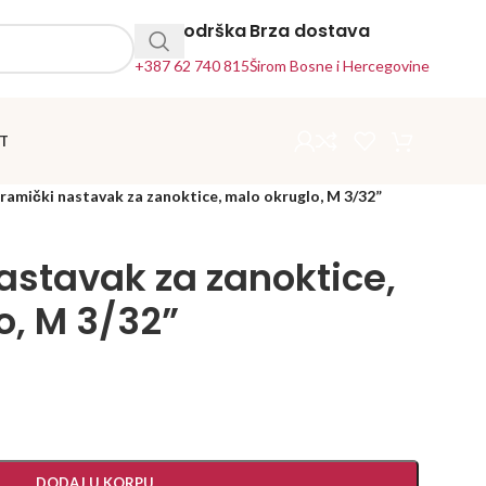
24h Podrška
Brza dostava
+387 62 740 815
Širom Bosne i Hercegovine
T
ramički nastavak za zanoktice, malo okruglo, M 3/32”
astavak za zanoktice,
o, M 3/32”
DODAJ U KORPU