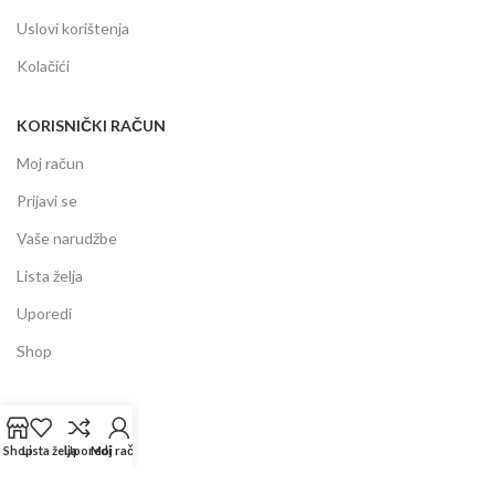
Uslovi korištenja
Kolačići
KORISNIČKI RAČUN
Moj račun
Prijavi se
Vaše narudžbe
Lista želja
Uporedi
Shop
INFORMACIJE
Prodajni centar
Shop
Lista želja
Uporedi
Moj račun
Garancija