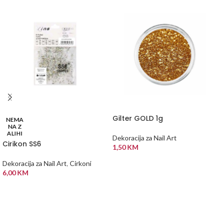
Gilter GOLD 1g
NEMA
NA Z
ALIHI
Dekoracija za Nail Art
Cirikon SS6
1,50
KM
DODAJ U KORPU
Dekoracija za Nail Art
,
Cirkoni
6,00
KM
PROČITAJ VIŠE