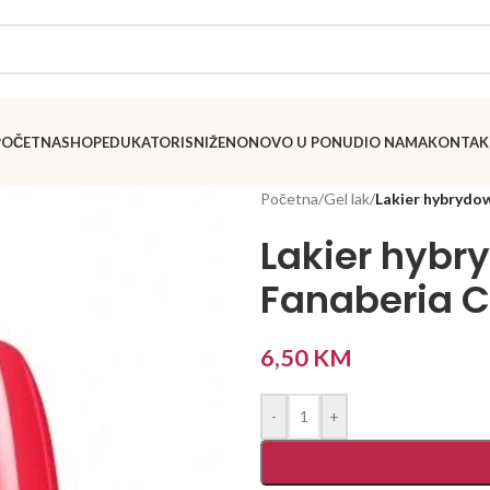
POČETNA
SHOP
EDUKATORI
SNIŽENO
NOVO U PONUDI
O NAMA
KONTAK
Početna
/
Gel lak
/
Lakier hybrydow
Lakier hybr
Fanaberia Co
6,50
KM
-
+