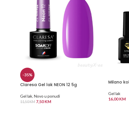
-35%
Milano kol
Claresa Gel lak NEON 12 5g
Gel lak
Gel lak
,
Novo u ponudi
16,00
KM
7,50
KM
11,50
KM
ODABERI
DODAJ U KORPU