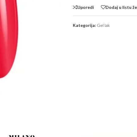
Uporedi
Dodaj u listu že
Kategorija:
Gel lak