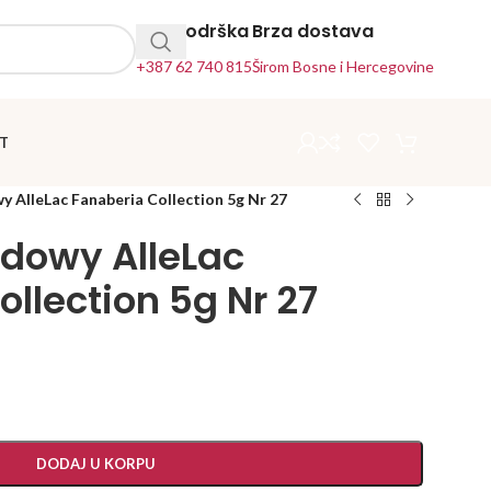
24h Podrška
Brza dostava
+387 62 740 815
Širom Bosne i Hercegovine
T
y AlleLac Fanaberia Collection 5g Nr 27
ydowy AlleLac
llection 5g Nr 27
DODAJ U KORPU