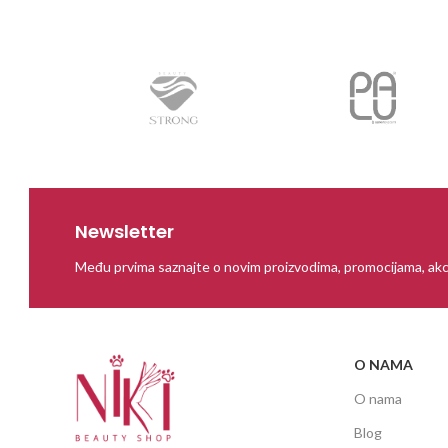
Newsletter
Među prvima saznajte o novim proizvodima, promocijama, akc
O NAMA
O nama
Blog