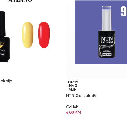
ekcija
NEMA
NA Z
ALIHI
NTN Gel Lak 96
 OPCIJE
Gel lak
6,00
KM
PROČITAJ VIŠE