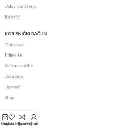
Uslovi korištenja
Kolačići
KORISNIČKI RAČUN
Moj račun
Prijavi se
Vaše narudžbe
Lista želja
Uporedi
Shop
INFORMACIJE
Shop
Lista želja
Uporedi
Moj račun
Prodajni centar
Garancija