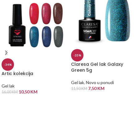
-35%
Claresa Gel lak Galaxy
-34%
Green 5g
Artic kolekcija
Gel lak
,
Novo u ponudi
Gel lak
7,50
KM
11,50
KM
10,50
KM
16,00
KM
DODAJ U KORPU
ODABERI OPCIJE