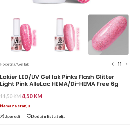
Početna
/
Gel lak
Lakier LED/UV Gel lak Pinks Flash Glitter
Light Pink AlleLac HEMA/Di-HEMA Free 6g
8,50
KM
11,50
KM
Nema na stanju
Uporedi
Dodaj u listu želja