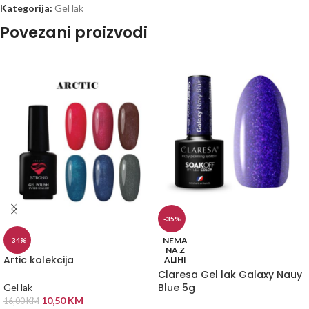
Kategorija:
Gel lak
Povezani proizvodi
-35%
NEMA
-34%
NA Z
Artic kolekcija
ALIHI
Claresa Gel lak Galaxy Nauy
Blue 5g
Gel lak
10,50
KM
16,00
KM