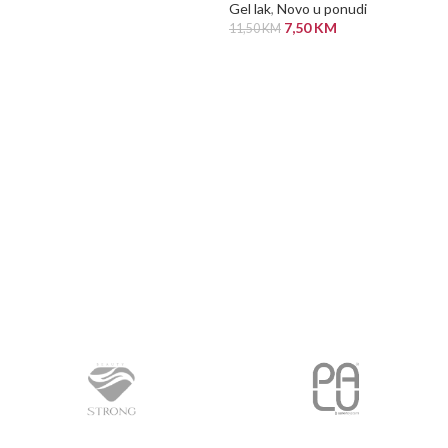
Gel lak
,
Novo u ponudi
ODABERI OPCIJE
7,50
KM
11,50
KM
PROČITAJ VIŠE