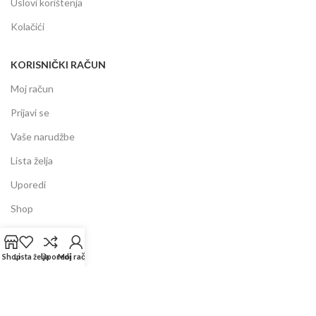
Uslovi korištenja
Kolačići
KORISNIČKI RAČUN
Moj račun
Prijavi se
Vaše narudžbe
Lista želja
Uporedi
Shop
INFORMACIJE
Shop
Lista želja
Uporedi
Moj račun
Prodajni centar
Garancija