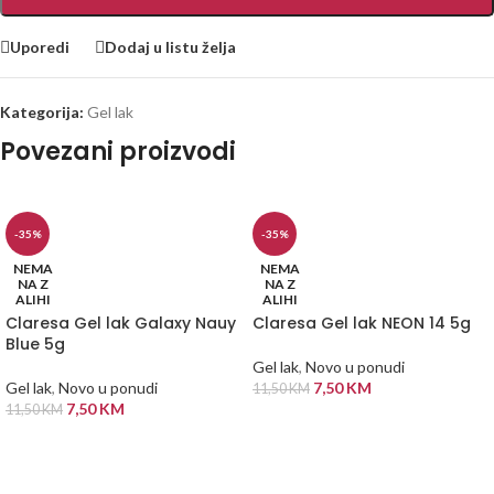
Uporedi
Dodaj u listu želja
Kategorija:
Gel lak
Povezani proizvodi
-35%
-35%
NEMA
NEMA
NA Z
NA Z
ALIHI
ALIHI
Claresa Gel lak Galaxy Nauy
Claresa Gel lak NEON 14 5g
Blue 5g
Gel lak
,
Novo u ponudi
Gel lak
,
Novo u ponudi
7,50
KM
11,50
KM
7,50
KM
11,50
KM
PROČITAJ VIŠE
PROČITAJ VIŠE