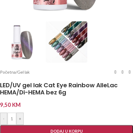
Početna
/
Gel lak
LED/UV gel lak Cat Eye Rainbow AlleLac
HEMA/Di-HEMA bez 6g
9,50
KM
-
+
DODAJ U KORPU