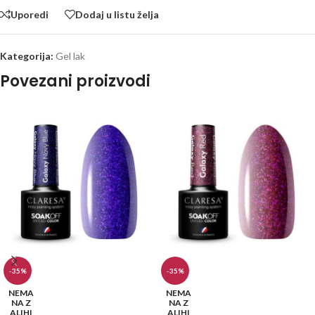
Uporedi
Dodaj u listu želja
Kategorija:
Gel lak
Povezani proizvodi
-35%
-35%
NEMA
NEMA
NA Z
NA Z
ALIHI
ALIHI