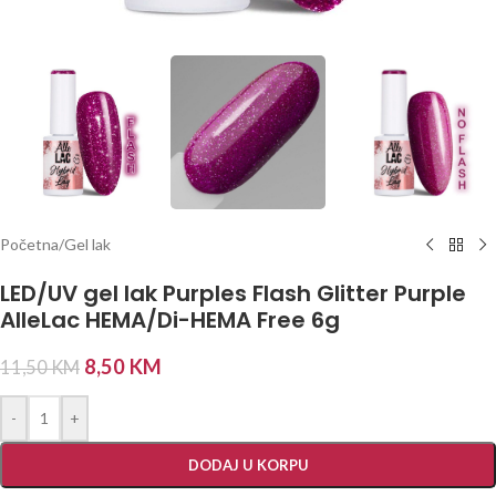
Početna
/
Gel lak
LED/UV gel lak Purples Flash Glitter Purple
AlleLac HEMA/Di-HEMA Free 6g
8,50
KM
11,50
KM
-
+
DODAJ U KORPU