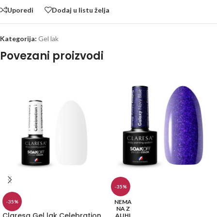
Uporedi
Dodaj u listu želja
Kategorija:
Gel lak
Povezani proizvodi
-35%
NEMA
-35%
NA Z
Claresa Gel lak Celebration
ALIHI