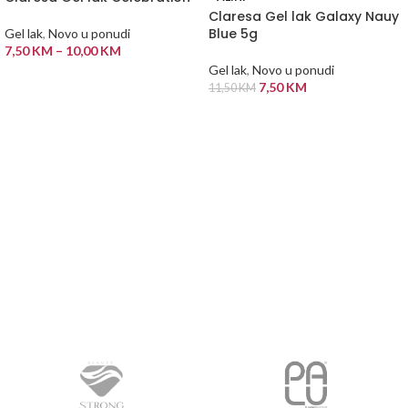
Claresa Gel lak Galaxy Nauy
Blue 5g
Gel lak
,
Novo u ponudi
7,50
KM
–
10,00
KM
Gel lak
,
Novo u ponudi
ODABERI OPCIJE
7,50
KM
11,50
KM
PROČITAJ VIŠE