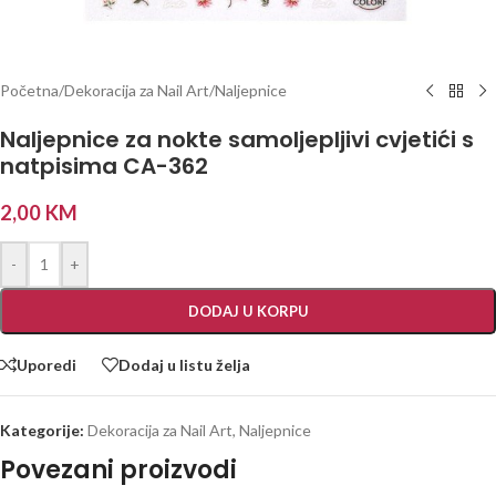
Početna
/
Dekoracija za Nail Art
/
Naljepnice
Naljepnice za nokte samoljepljivi cvjetići s
natpisima CA-362
2,00
KM
-
+
DODAJ U KORPU
Uporedi
Dodaj u listu želja
Kategorije:
Dekoracija za Nail Art
,
Naljepnice
Povezani proizvodi