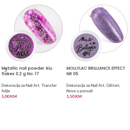
Metallic nail powder Alu
MOLLYLAC BRILLIANCE EFFECT
flakes 0.2 g No. 17
NR 05
Dekoracija za Nail Art
,
Transfer
Dekoracija za Nail Art
,
Glitteri
,
folije
Novo u ponudi
5,00
KM
1,50
KM
DODAJ U KORPU
DODAJ U KORPU