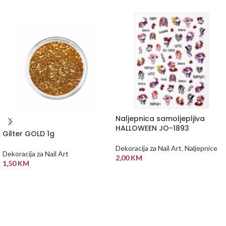
Naljepnica samoljepljiva
HALLOWEEN JO-1893
Gilter GOLD 1g
Dekoracija za Nail Art
,
Naljepnice
Dekoracija za Nail Art
2,00
KM
1,50
KM
DODAJ U KORPU
DODAJ U KORPU