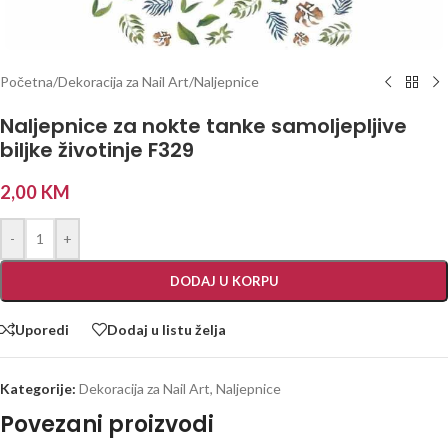
Početna
/
Dekoracija za Nail Art
/
Naljepnice
Naljepnice za nokte tanke samoljepljive
biljke životinje F329
2,00
KM
-
+
DODAJ U KORPU
Uporedi
Dodaj u listu želja
Kategorije:
Dekoracija za Nail Art
,
Naljepnice
Povezani proizvodi