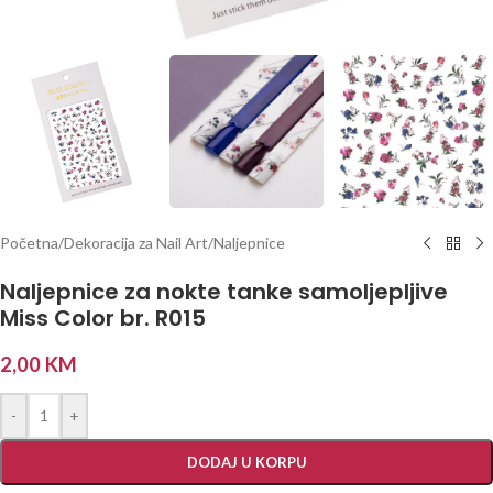
Početna
/
Dekoracija za Nail Art
/
Naljepnice
Naljepnice za nokte tanke samoljepljive
Miss Color br. R015
2,00
KM
-
+
DODAJ U KORPU