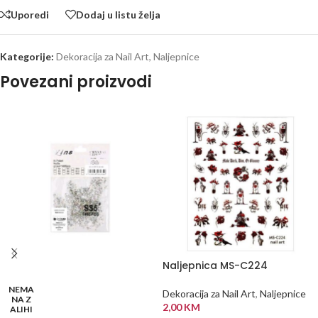
Uporedi
Dodaj u listu želja
Kategorije:
Dekoracija za Nail Art
,
Naljepnice
Povezani proizvodi
Naljepnica MS-C224
NEMA
Dekoracija za Nail Art
,
Naljepnice
NA Z
2,00
KM
ALIHI