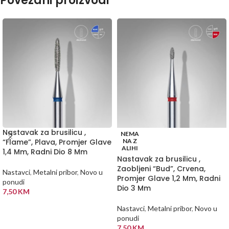
Povezani proizvodi
Nastavak za brusilicu ,
NEMA
“Flame”, Plava, Promjer Glave
NA Z
ALIHI
1,4 Mm, Radni Dio 8 Mm
Nastavak za brusilicu ,
Zaobljeni “Bud”, Crvena,
Nastavci
,
Metalni pribor
,
Novo u
Promjer Glave 1,2 Mm, Radni
ponudi
Dio 3 Mm
7,50
KM
DODAJ U KORPU
Nastavci
,
Metalni pribor
,
Novo u
ponudi
7,50
KM