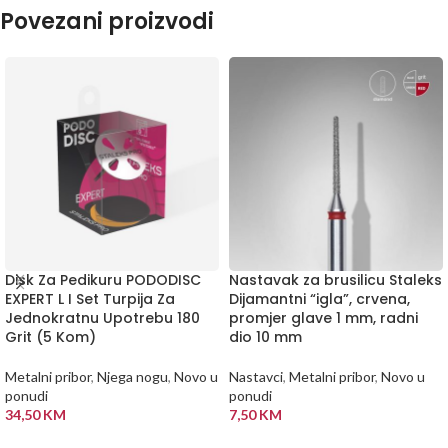
Povezani proizvodi
Disk Za Pedikuru PODODISC
Nastavak za brusilicu Staleks
EXPERT L I Set Turpija Za
Dijamantni “igla”, crvena,
Jednokratnu Upotrebu 180
promjer glave 1 mm, radni
Grit (5 Kom)
dio 10 mm
Metalni pribor
,
Njega nogu
,
Novo u
Nastavci
,
Metalni pribor
,
Novo u
ponudi
ponudi
34,50
KM
7,50
KM
DODAJ U KORPU
DODAJ U KORPU