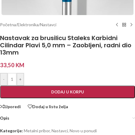
Početna
/
Elektronika
/
Nastavci
Nastavak za brusilicu Staleks Karbidni
Cilindar Plavi 5,0 mm – Zaobljeni, radni dio
13mm
33,50
KM
-
+
DODAJ U KORPU
Uporedi
Dodaj u listu želja
Opis
Kategorije:
Metalni pribor
,
Nastavci
,
Novo u ponudi