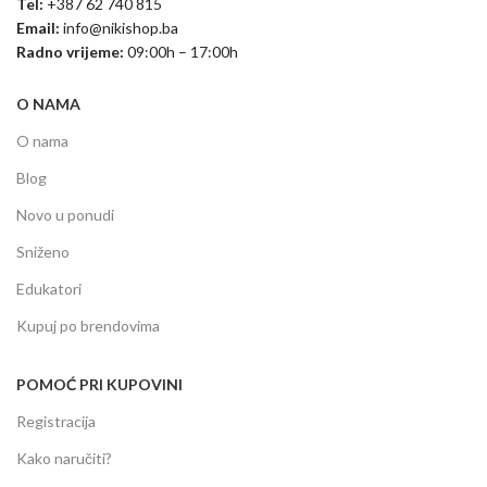
Tel:
+387 62 740 815
Email:
info@nikishop.ba
Radno vrijeme:
09:00h – 17:00h
O NAMA
O nama
Blog
Novo u ponudi
Sniženo
Edukatori
Kupuj po brendovima
POMOĆ PRI KUPOVINI
Registracija
Kako naručiti?