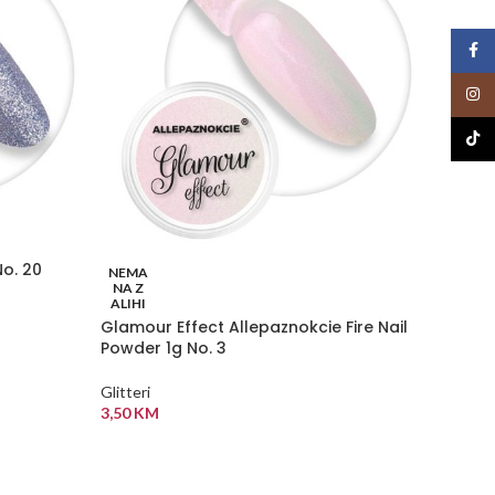
Face
Insta
TikTo
No. 20
MollyL
NEMA
NA Z
glowing
ALIHI
Glamour Effect Allepaznokcie Fire Nail
Dekoraci
Powder 1g No. 3
3,50
K
DODA
Glitteri
3,50
KM
PROČITAJ VIŠE