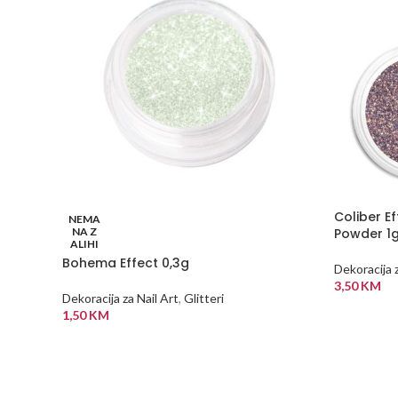
Coliber Ef
NEMA
NA Z
Powder 1g
ALIHI
Bohema Effect 0,3g
Dekoracija z
3,50
KM
Dekoracija za Nail Art
,
Glitteri
DODAJ U
1,50
KM
PROČITAJ VIŠE