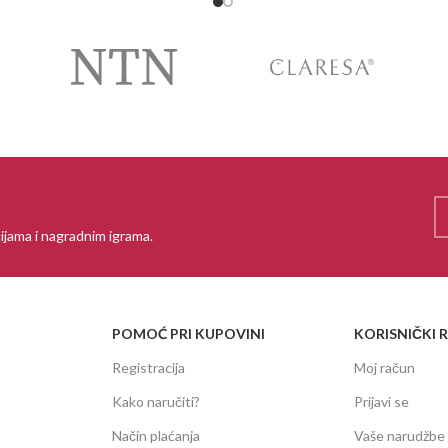
ijama i nagradnim igrama.
POMOĆ PRI KUPOVINI
KORISNIČKI 
Registracija
Moj račun
Kako naručiti?
Prijavi se
Način plaćanja
Vaše narudžbe