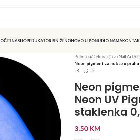
POČETNA
SHOP
EDUKATORI
SNIŽENO
NOVO U PONUDI
O NAMA
KONTAK
Početna
/
Dekoracija za Nail Art
/
Gl
Neon pigment za nokte u prahu 
Neon pigmen
Neon UV Pig
staklenka 0,
3,50
KM