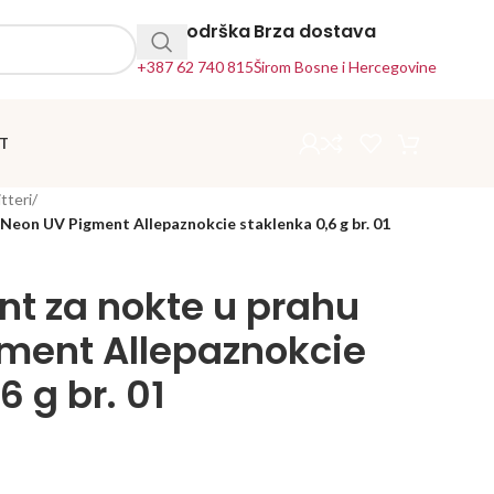
24h Podrška
Brza dostava
+387 62 740 815
Širom Bosne i Hercegovine
T
itteri
/
Neon UV Pigment Allepaznokcie staklenka 0,6 g br. 01
t za nokte u prahu
ment Allepaznokcie
6 g br. 01