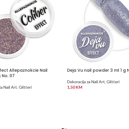
fect Allepaznokcie Nail
Deja Vu nail powder 3 ml 1 g 
 No. 07
Dekoracija za Nail Art
,
Glitteri
a Nail Art
,
Glitteri
1,50
KM
DODAJ U KORPU
 KORPU