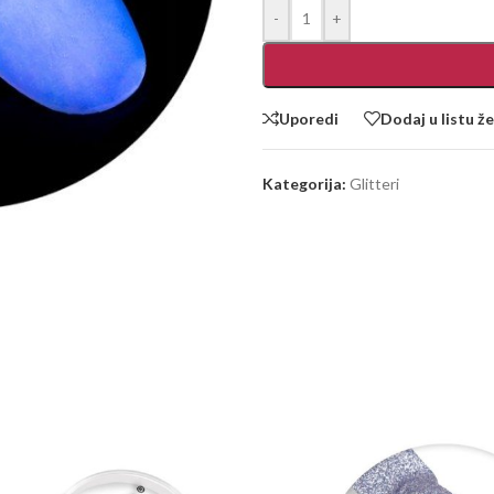
-
+
Uporedi
Dodaj u listu že
Kategorija:
Glitteri