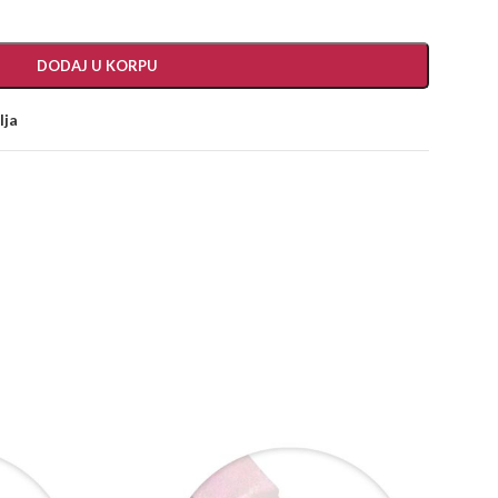
DODAJ U KORPU
lja