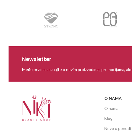
Newsletter
Među prvima saznajte o novim proizvodima, promocijama, akc
O NAMA
O nama
Blog
Novo u ponudi