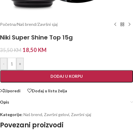
Početna
/
Naš brend
/
Završni sjaj
Niki Super Shine Top 15g
18,50
KM
35,50
KM
-
+
DODAJ U KORPU
Uporedi
Dodaj u listu želja
Opis
Kategorije:
Naš brend
,
Završni gelovi
,
Završni sjaj
Povezani proizvodi