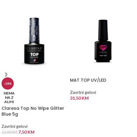
MAT TOP UV/LED
-38%
Završni gelovi
NEMA
NA Z
31,50
KM
ALIHI
DODAJ U KORPU
Claresa Top No Wipe Glitter
Blue 5g
Završni gelovi
7,50
KM
12,00
KM