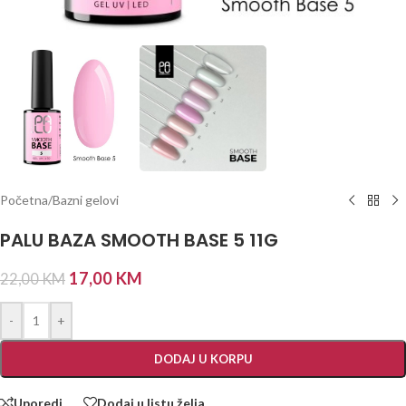
Početna
/
Bazni gelovi
PALU BAZA SMOOTH BASE 5 11G
17,00
KM
22,00
KM
-
+
DODAJ U KORPU
Uporedi
Dodaj u listu želja