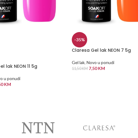
-35%
Claresa Gel lak NEON 7 5g
Gel lak
,
Novo u ponudi
el lak NEON 11 5g
7,50
KM
11,50
KM
DODAJ U KORPU
o u ponudi
50
KM
 VIŠE