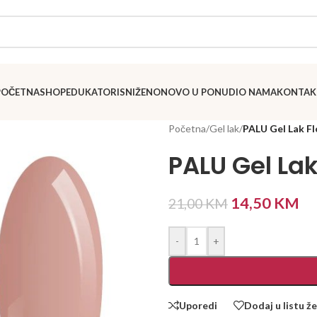
POČETNA
SHOP
EDUKATORI
SNIŽENO
NOVO U PONUDI
O NAMA
KONTAK
Početna
/
Gel lak
/
PALU Gel Lak Fl
PALU Gel Lak
14,50
KM
21,00
KM
-
+
Uporedi
Dodaj u listu že