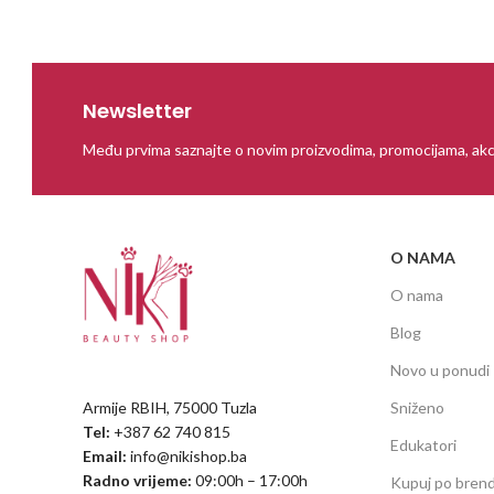
Newsletter
Među prvima saznajte o novim proizvodima, promocijama, akc
O NAMA
O nama
Blog
Novo u ponudi
Armije RBIH, 75000 Tuzla
Sniženo
Tel:
+387 62 740 815
Edukatori
Email:
info@nikishop.ba
Radno vrijeme:
09:00h – 17:00h
Kupuj po bren