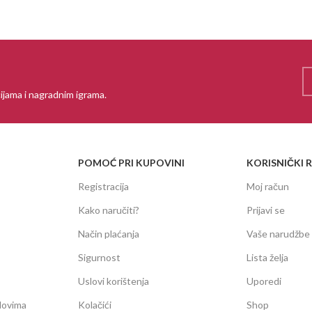
ijama i nagradnim igrama.
POMOĆ PRI KUPOVINI
KORISNIČKI 
Registracija
Moj račun
Kako naručiti?
Prijavi se
Način plaćanja
Vaše narudžbe
Sigurnost
Lista želja
Uslovi korištenja
Uporedi
dovima
Kolačići
Shop