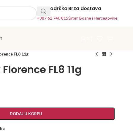
24h Podrška
Brza dostava
+387 62 740 815
Širom Bosne i Hercegovine
T
orence FL8 11g
 Florence FL8 11g
DODAJ U KORPU
lja