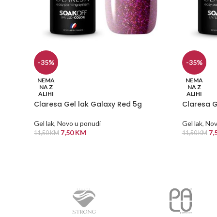
-35%
-35%
NEMA
NEMA
NA Z
NA Z
ALIHI
ALIHI
Claresa Gel lak Galaxy Red 5g
Claresa G
Gel lak
,
Novo u ponudi
Gel lak
,
Nov
7,50
KM
7,
11,50
KM
11,50
KM
PROČITAJ VIŠE
PROČITAJ