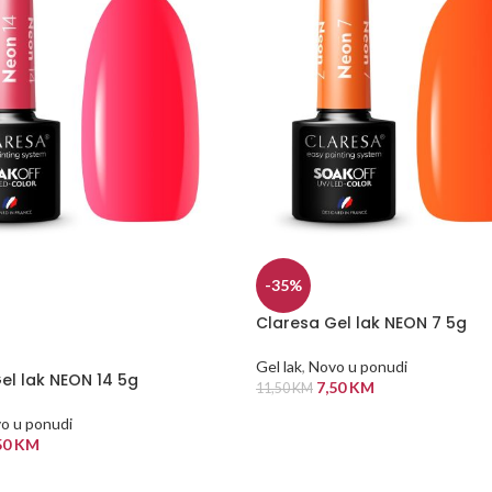
-35%
Claresa Gel lak NEON 7 5g
Gel lak
,
Novo u ponudi
el lak NEON 14 5g
7,50
KM
11,50
KM
DODAJ U KORPU
o u ponudi
50
KM
 VIŠE