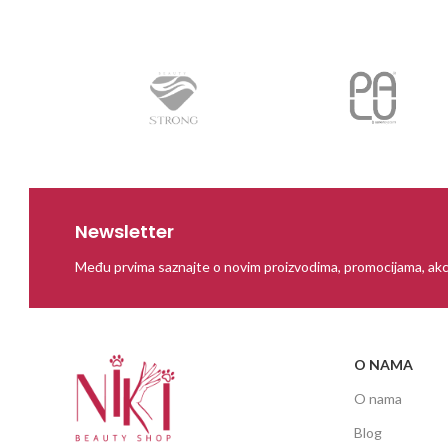
Newsletter
Među prvima saznajte o novim proizvodima, promocijama, akc
O NAMA
O nama
Blog