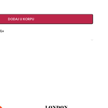
DODAJ U KORPU
lja