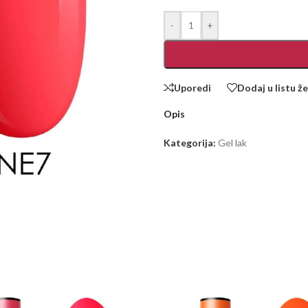
-
+
Uporedi
Dodaj u listu že
Opis
Kategorija:
Gel lak