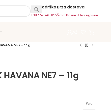
24h Podrška
Brza dostava
+387 62 740 815
Širom Bosne i Hercegovine
T
HAVANA NE7 – 11g
K HAVANA NE7 – 11g
Palu