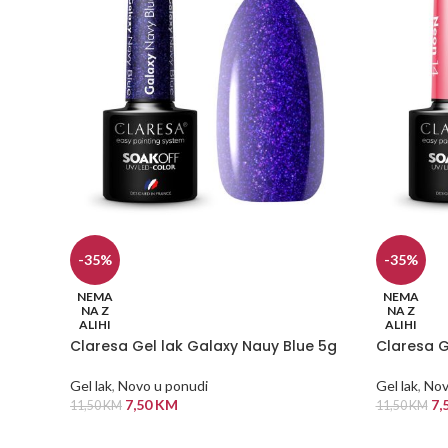
-35%
-35%
NEMA
NEMA
NA Z
NA Z
ALIHI
ALIHI
Claresa Gel lak Galaxy Nauy Blue 5g
Claresa G
Gel lak
,
Novo u ponudi
Gel lak
,
Nov
7,50
KM
7,
11,50
KM
11,50
KM
PROČITAJ VIŠE
PROČITAJ