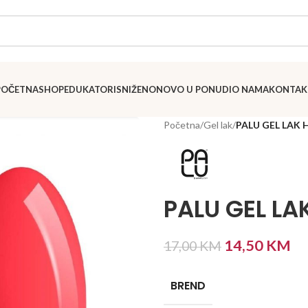
POČETNA
SHOP
EDUKATORI
SNIŽENO
NOVO U PONUDI
O NAMA
KONTAK
Početna
/
Gel lak
/
PALU GEL LAK 
PALU GEL LA
14,50
KM
17,00
KM
BREND