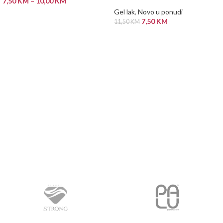
7,50
KM
–
10,00
KM
Gel lak
,
Novo u ponudi
ODABERI OPCIJE
7,50
KM
11,50
KM
PROČITAJ VIŠE