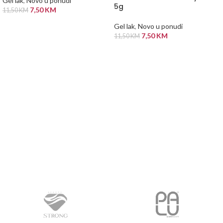
Gel lak
,
Novo u ponudi
5g
7,50
KM
11,50
KM
DODAJ U KORPU
Gel lak
,
Novo u ponudi
7,50
KM
11,50
KM
PROČITAJ VIŠE