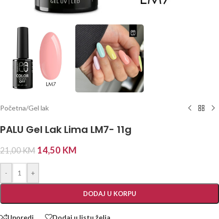
Početna
/
Gel lak
PALU Gel Lak Lima LM7- 11g
14,50
KM
21,00
KM
-
+
DODAJ U KORPU
Uporedi
Dodaj u listu želja