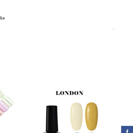
lja
Face