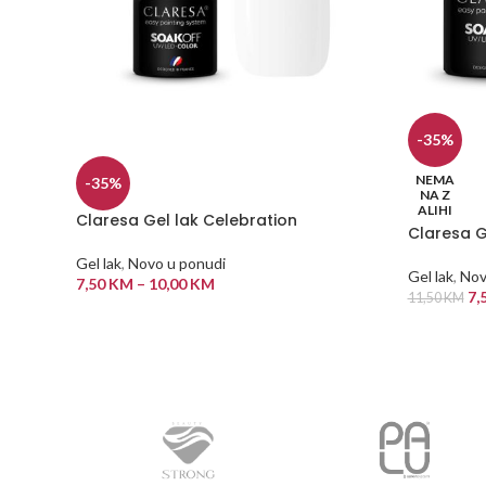
-35%
NEMA
-35%
NA Z
ALIHI
Claresa Gel lak Celebration
Claresa G
Gel lak
,
Novo u ponudi
Gel lak
,
Nov
7,50
KM
–
10,00
KM
7,
11,50
KM
ODABERI OPCIJE
PROČITAJ