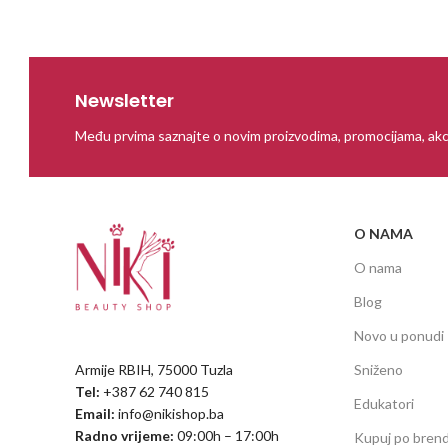
Newsletter
Među prvima saznajte o novim proizvodima, promocijama, akc
O NAMA
O nama
Blog
Novo u ponudi
Armije RBIH, 75000 Tuzla
Sniženo
Tel:
+387 62 740 815
Edukatori
Email:
info@nikishop.ba
Radno vrijeme:
09:00h – 17:00h
Kupuj po bren