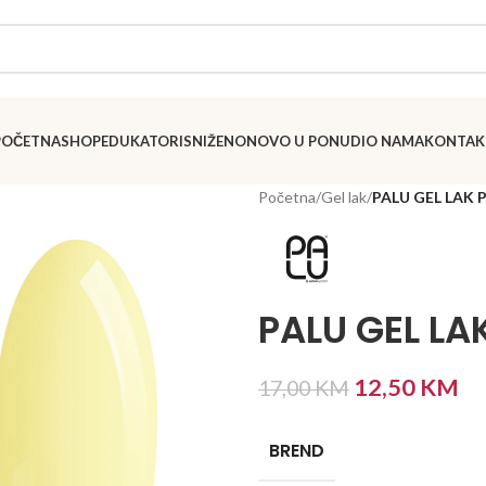
POČETNA
SHOP
EDUKATORI
SNIŽENO
NOVO U PONUDI
O NAMA
KONTAK
Početna
/
Gel lak
/
PALU GEL LAK 
PALU GEL LA
12,50
KM
17,00
KM
BREND