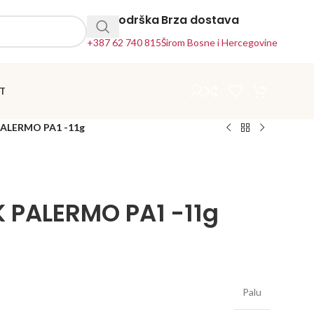
24h Podrška
Brza dostava
+387 62 740 815
Širom Bosne i Hercegovine
T
PALERMO PA1 -11g
K PALERMO PA1 -11g
Palu