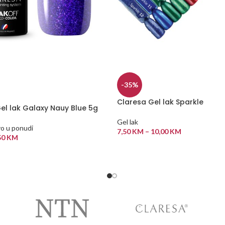
-35%
Claresa Gel lak Sparkle
el lak Galaxy Nauy Blue 5g
Gel lak
o u ponudi
7,50
KM
–
10,00
KM
50
KM
ODABERI OPCIJE
 VIŠE