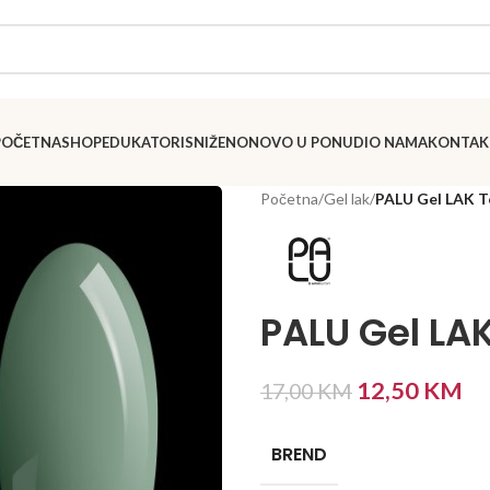
POČETNA
SHOP
EDUKATORI
SNIŽENO
NOVO U PONUDI
O NAMA
KONTAK
Početna
/
Gel lak
/
PALU Gel LAK T
PALU Gel LA
12,50
KM
17,00
KM
BREND