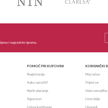
ijama i nagradnim igrama.
POMOĆ PRI KUPOVINI
KORISNIČKI 
Registracija
Moj račun
Kako naručiti?
Prijavi se
Način plaćanja
Vaše narudžbe
Sigurnost
Lista želja
Uslovi korištenja
Uporedi