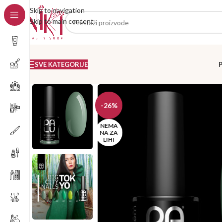
Skip to navigation
Skip to main content
SVE KATEGORIJE
-26%
NEMA
NA ZA
LIHI