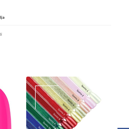
lja
di