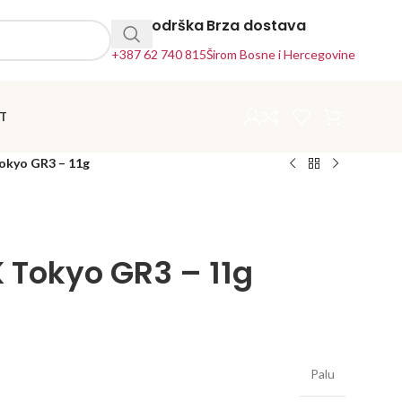
24h Podrška
Brza dostava
+387 62 740 815
Širom Bosne i Hercegovine
T
okyo GR3 – 11g
K Tokyo GR3 – 11g
Palu