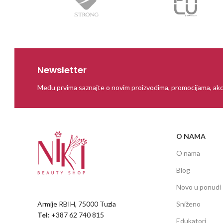
Newsletter
Među prvima saznajte o novim proizvodima, promocijama, akc
O NAMA
O nama
Blog
Novo u ponudi
Armije RBIH, 75000 Tuzla
Sniženo
Tel:
+387 62 740 815
Edukatori