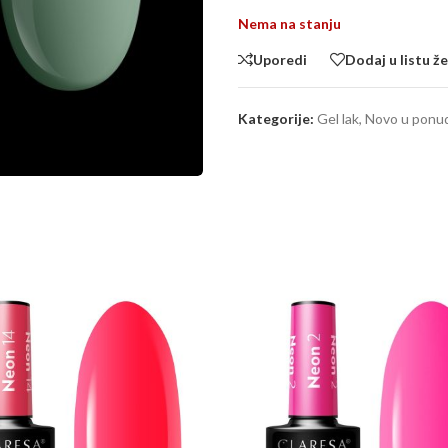
Nema na stanju
Uporedi
Dodaj u listu že
Kategorije:
Gel lak
,
Novo u ponu