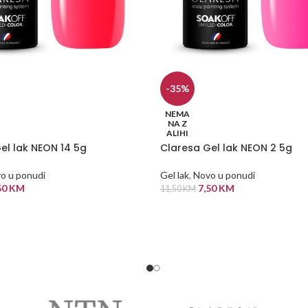
-35%
NEMA
NA Z
ALIHI
el lak NEON 14 5g
Claresa Gel lak NEON 2 5g
o u ponudi
Gel lak
,
Novo u ponudi
50
KM
7,50
KM
11,50
KM
 VIŠE
PROČITAJ VIŠE