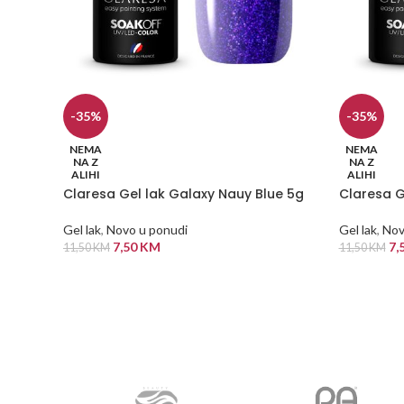
-35%
-35%
NEMA
NEMA
NA Z
NA Z
ALIHI
ALIHI
Claresa Gel lak Galaxy Nauy Blue 5g
Claresa G
Gel lak
,
Novo u ponudi
Gel lak
,
Nov
7,50
KM
7,
11,50
KM
11,50
KM
PROČITAJ VIŠE
PROČITAJ