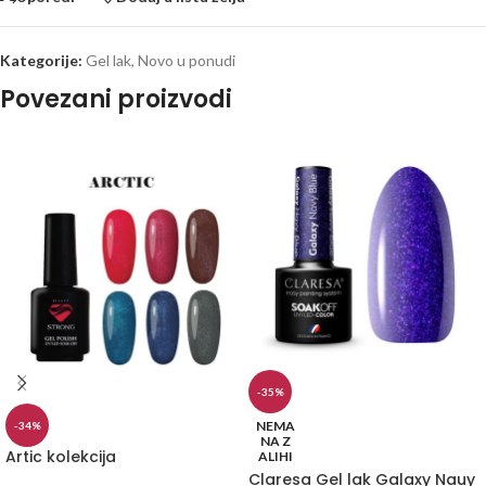
Kategorije:
Gel lak
,
Novo u ponudi
Povezani proizvodi
-35%
NEMA
-34%
NA Z
Artic kolekcija
ALIHI
Claresa Gel lak Galaxy Nauy