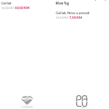
Blue 5g
Gel lak
10,50
KM
16,00
KM
Gel lak
,
Novo u ponudi
ODABERI OPCIJE
7,50
KM
11,50
KM
PROČITAJ VIŠE