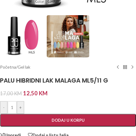
Početna
/
Gel lak
PALU HIBRIDNI LAK MALAGA ML5/11 G
12,50
KM
17,00
KM
-
+
DODAJ U KORPU
Uporedi
Dodaj u listu želja