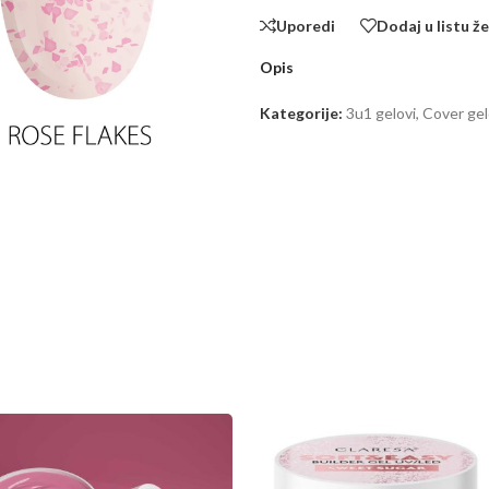
Uporedi
Dodaj u listu že
Opis
Kategorije:
3u1 gelovi
,
Cover gel