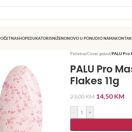
POČETNA
SHOP
EDUKATORI
SNIŽENO
NOVO U PONUDI
O NAMA
KONTAK
Početna
/
Cover gelovi
/
PALU Pro 
PALU Pro Mas
Flakes 11g
14,50
KM
23,00
KM
-
+