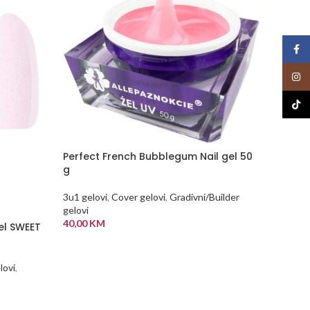
Face
Insta
TikTo
Perfect French Bubblegum Nail gel 50
-55%
g
NEMA
3u1 gelovi
,
Cover gelovi
,
Gradivni/Builder
NA Z
gelovi
ALIHI
40,00
KM
el SWEET
Pink Ge
Allepa
DODAJ U KORPU
lovi
,
3u1 gelo
gelovi
145,00
K