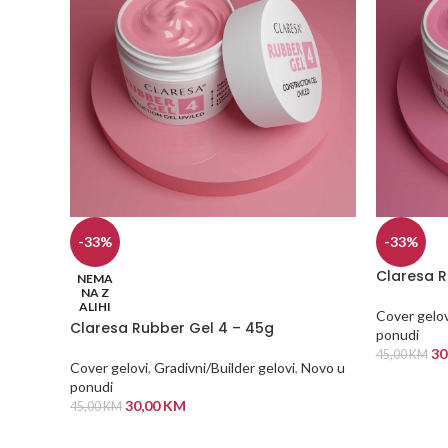
-33%
-33%
Claresa R
NEMA
NA Z
ALIHI
Cover gelov
Claresa Rubber Gel 4 – 45g
ponudi
30
45,00
KM
Cover gelovi
,
Gradivni/Builder gelovi
,
Novo u
DODAJ U
ponudi
30,00
KM
45,00
KM
PROČITAJ VIŠE