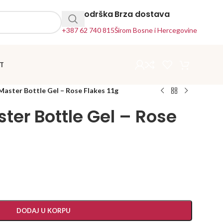
24h Podrška
Brza dostava
+387 62 740 815
Širom Bosne i Hercegovine
T
Master Bottle Gel – Rose Flakes 11g
ter Bottle Gel – Rose
DODAJ U KORPU