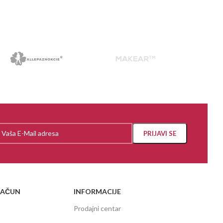
PROČI
RAČUN
INFORMACIJE
Prodajni centar