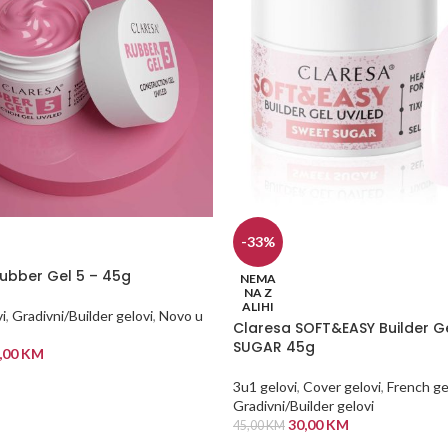
-33%
ubber Gel 5 – 45g
NEMA
NA Z
ALIHI
i
,
Gradivni/Builder gelovi
,
Novo u
Claresa SOFT&EASY Builder G
SUGAR 45g
,00
KM
 KORPU
3u1 gelovi
,
Cover gelovi
,
French ge
Gradivni/Builder gelovi
30,00
KM
45,00
KM