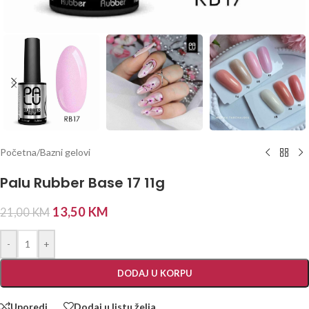
Početna
/
Bazni gelovi
Palu Rubber Base 17 11g
13,50
KM
21,00
KM
-
+
DODAJ U KORPU
Uporedi
Dodaj u listu želja