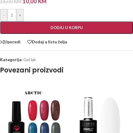
10,00
KM
16,00
KM
-
+
DODAJ U KORPU
Uporedi
Dodaj u listu želja
Kategorija:
Gel lak
Povezani proizvodi