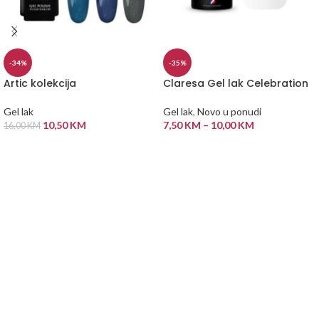
-34%
-35%
Artic kolekcija
Claresa Gel lak Celebration
Gel lak
Gel lak
,
Novo u ponudi
10,50
KM
7,50
KM
–
10,00
KM
16,00
KM
ODABERI OPCIJE
ODABERI OPCIJE