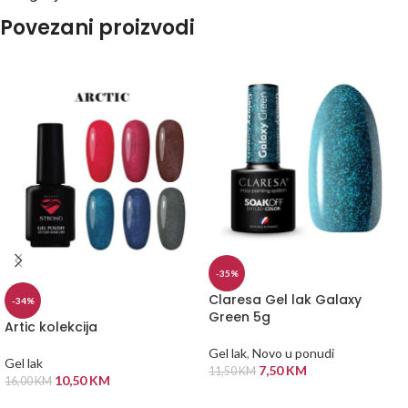
Povezani proizvodi
-35%
Claresa Gel lak Galaxy
-34%
Green 5g
Artic kolekcija
Gel lak
,
Novo u ponudi
Gel lak
7,50
KM
11,50
KM
10,50
KM
16,00
KM
DODAJ U KORPU
ODABERI OPCIJE