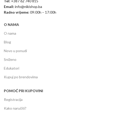
Tel:
+387 62 740 815
Email:
info@nikishop.ba
Radno vrijeme:
09:00h – 17:00h
O NAMA
O nama
Blog
Novo u ponudi
Sniženo
Edukatori
Kupuj po brendovima
POMOĆ PRI KUPOVINI
Registracija
Kako naručiti?