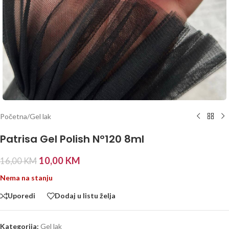
Početna
/
Gel lak
Patrisa Gel Polish N°120 8ml
10,00
KM
16,00
KM
Nema na stanju
Uporedi
Dodaj u listu želja
Kategorija:
Gel lak