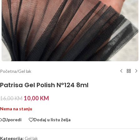
Početna
/
Gel lak
Patrisa Gel Polish N°124 8ml
10,00
KM
16,00
KM
Nema na stanju
Uporedi
Dodaj u listu želja
Kategorija:
Gel lak