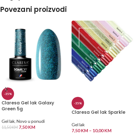
Povezani proizvodi
-35%
Claresa Gel lak Galaxy
-35%
Green 5g
Claresa Gel lak Sparkle
Gel lak
,
Novo u ponudi
Gel lak
7,50
KM
11,50
KM
7,50
KM
–
10,00
KM
DODAJ U KORPU
ODABERI OPCIJE