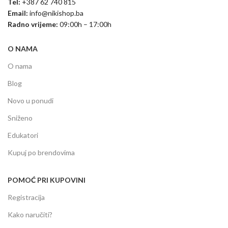
Tel:
+387 62 740 815
Email:
info@nikishop.ba
Radno vrijeme:
09:00h – 17:00h
O NAMA
O nama
Blog
Novo u ponudi
Sniženo
Edukatori
Kupuj po brendovima
POMOĆ PRI KUPOVINI
Registracija
Kako naručiti?