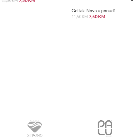
7,50
KM
11,50
KM
DODAJ U KORPU
Gel lak
,
Novo u ponudi
7,50
KM
11,50
KM
PROČITAJ VIŠE