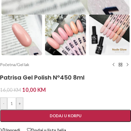
Početna
/
Gel lak
Patrisa Gel Polish N°450 8ml
10,00
KM
16,00
KM
-
+
DODAJ U KORPU
Uporedi
Dodaj u listu želja