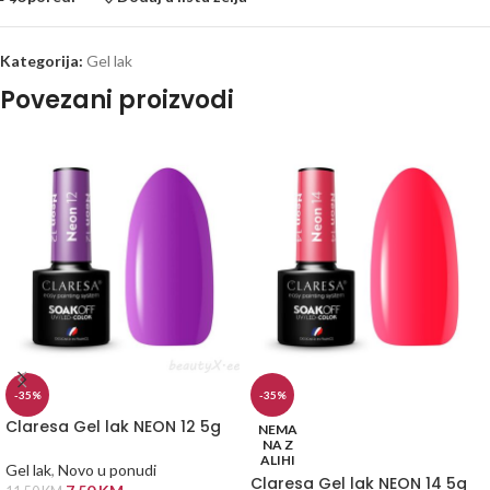
Kategorija:
Gel lak
Povezani proizvodi
-35%
-35%
Claresa Gel lak NEON 12 5g
NEMA
NA Z
ALIHI
Gel lak
,
Novo u ponudi
Claresa Gel lak NEON 14 5g