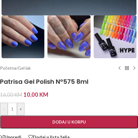
Početna
/
Gel lak
Patrisa Gel Polish N°575 8ml
10,00
KM
16,00
KM
-
+
DODAJ U KORPU
Uporedi
Dodaj u listu želja