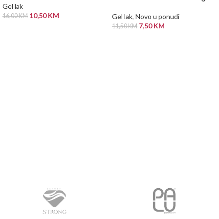
Gel lak
10,50
KM
16,00
KM
Gel lak
,
Novo u ponudi
7,50
KM
11,50
KM
ODABERI OPCIJE
PROČITAJ VIŠE