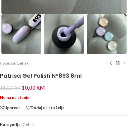
Početna
/
Gel lak
Patrisa Gel Polish N°893 8ml
10,00
KM
16,00
KM
Nema na stanju
Uporedi
Dodaj u listu želja
Kategorija:
Gel lak