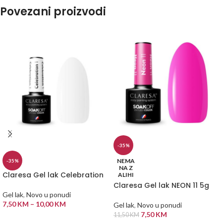
Povezani proizvodi
-35%
NEMA
-35%
NA Z
Claresa Gel lak Celebration
ALIHI
Claresa Gel lak NEON 11 5g
Gel lak
,
Novo u ponudi
7,50
KM
–
10,00
KM
Gel lak
,
Novo u ponudi
7,50
KM
11,50
KM
ODABERI OPCIJE