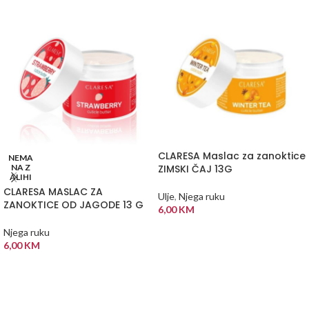
CLARESA Maslac za zanoktice
NEMA
NA Z
ZIMSKI ČAJ 13G
ALIHI
CLARESA MASLAC ZA
Ulje
,
Njega ruku
ZANOKTICE OD JAGODE 13 G
6,00
KM
DODAJ U KORPU
Njega ruku
6,00
KM
PROČITAJ VIŠE