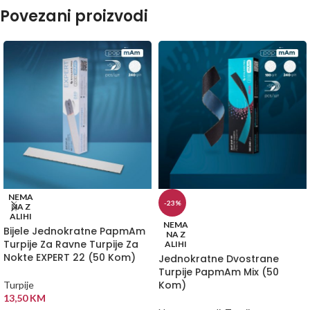
Povezani proizvodi
NEMA
-23%
NA Z
ALIHI
NEMA
Bijele Jednokratne PapmAm
NA Z
Turpije Za Ravne Turpije Za
ALIHI
Nokte EXPERT 22 (50 Kom)
Jednokratne Dvostrane
Turpije PapmAm Mix (50
Kom)
Turpije
13,50
KM