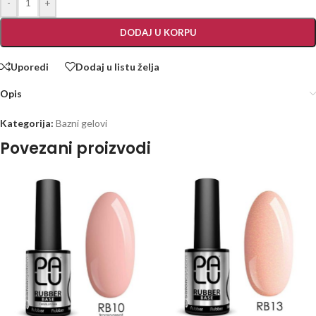
-
+
DODAJ U KORPU
Uporedi
Dodaj u listu želja
Opis
Kategorija:
Bazni gelovi
Povezani proizvodi