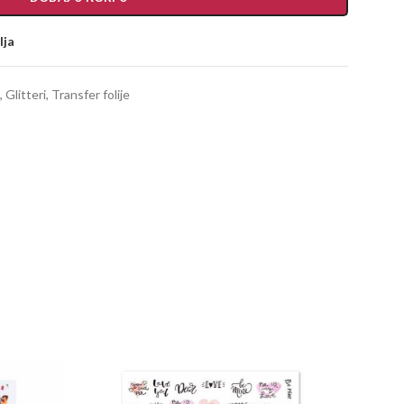
lja
,
Glitteri
,
Transfer folije