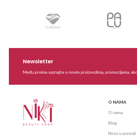
Newsletter
Među prvima saznajte o novim proizvodima, promocijama, akc
O NAMA
O nama
Blog
Novo u ponudi