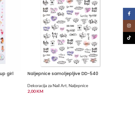
Face
Insta
TikTo
up girl
Naljepnice samoljepljive DD-540
NEMA
NA Z
ALIHI
Dekoracija za Nail Art
,
Naljepnice
Proizv
2,00
KM
DODAJ U KORPU
Dekoraci
5,00
K
PROČI