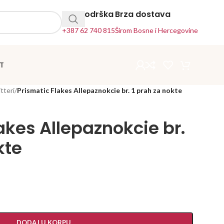
24h Podrška
Brza dostava
+387 62 740 815
Širom Bosne i Hercegovine
T
itteri
/
Prismatic Flakes Allepaznokcie br. 1 prah za nokte
akes Allepaznokcie br.
kte
DODAJ U KORPU