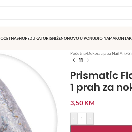
POČETNA
SHOP
EDUKATORI
SNIŽENO
NOVO U PONUDI
O NAMA
KONTAK
Početna
/
Dekoracija za Nail Art
/
Gl
Prismatic Fl
1 prah za no
3,50
KM
-
+