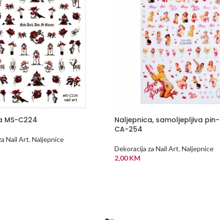
ca MS-C224
Naljepnica, samoljepljiva pin-
CA-254
a Nail Art
,
Naljepnice
Dekoracija za Nail Art
,
Naljepnice
2,00
KM
 KORPU
DODAJ U KORPU