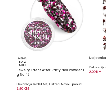
Naljepni
NEMA
NA Z
ALIHI
Dekoracija z
Jewelry Effect After Party Nail Powder 1
2,00
KM
g No. 15
DODAJ U
Dekoracija za Nail Art
,
Glitteri
,
Novo u ponudi
1,50
KM
PROČITAJ VIŠE