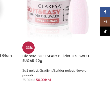
Face
Insta
TikTo
-33%
el Glam
Claresa SOFT&EASY Builder Gel SWEET
-13%
SUGAR 90g
Perfec
3u1 gelovi
,
Gradivni/Builder gelovi
,
Novo u
ponudi
3u1 gelo
50,00
KM
75,00
KM
40,00
KM
DODAJ U KORPU
DODA