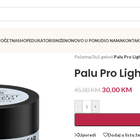
POČETNA
SHOP
EDUKATORI
SNIŽENO
NOVO U PONUDI
O NAMA
KONTAK
Početna
/
3u1 gelovi
/
Palu Pro Lig
Palu Pro Lig
30,00
KM
45,00
KM
-
+
Uporedi
Dodaj u listu že