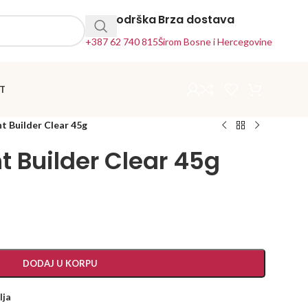
24h Podrška
Brza dostava
+387 62 740 815
Širom Bosne i Hercegovine
T
ht Builder Clear 45g
ht Builder Clear 45g
DODAJ U KORPU
lja