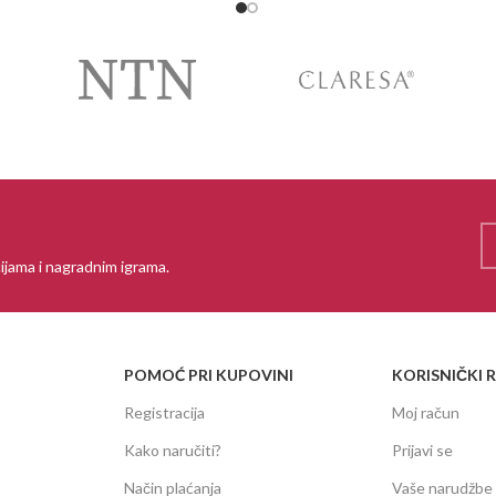
ijama i nagradnim igrama.
POMOĆ PRI KUPOVINI
KORISNIČKI 
Registracija
Moj račun
Kako naručiti?
Prijavi se
Način plaćanja
Vaše narudžbe