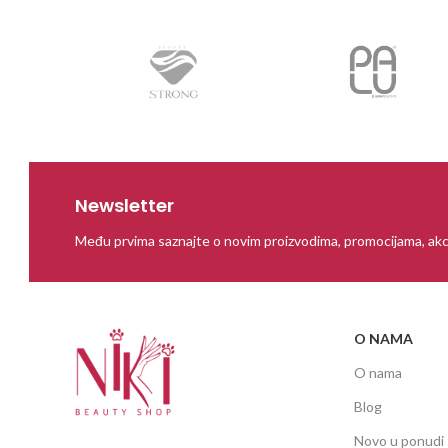
Newsletter
Među prvima saznajte o novim proizvodima, promocijama, akc
O NAMA
O nama
Blog
Novo u ponudi