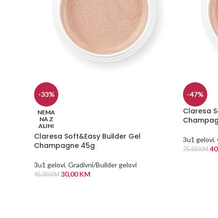
-33%
-47%
Claresa S
NEMA
NA Z
Champag
ALIHI
Claresa Soft&Easy Builder Gel
3u1 gelovi
,
Champagne 45g
40
75,00
KM
DODAJ U
3u1 gelovi
,
Gradivni/Builder gelovi
30,00
KM
45,00
KM
PROČITAJ VIŠE