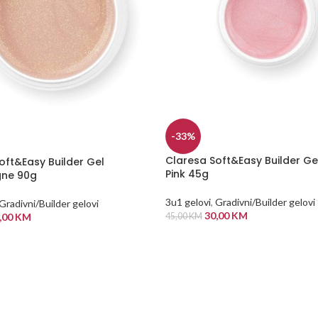
-33%
Claresa Soft&Easy Builder G
oft&Easy Builder Gel
Pink 45g
ne 90g
3u1 gelovi
,
Gradivni/Builder gelovi
Gradivni/Builder gelovi
30,00
KM
,00
KM
45,00
KM
DODAJ U KORPU
 KORPU