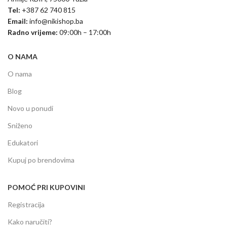
Tel:
+387 62 740 815
Email:
info@nikishop.ba
Radno vrijeme:
09:00h – 17:00h
O NAMA
O nama
Blog
Novo u ponudi
Sniženo
Edukatori
Kupuj po brendovima
POMOĆ PRI KUPOVINI
Registracija
Kako naručiti?