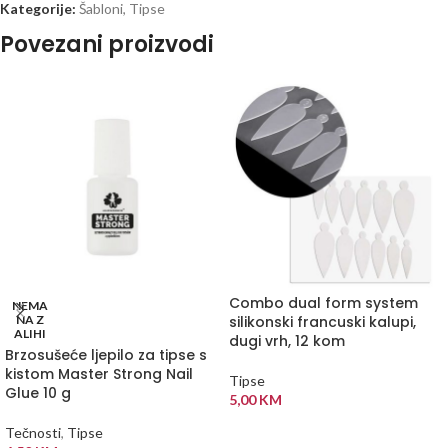
Kategorije:
Šabloni
,
Tipse
Povezani proizvodi
Combo dual form system
NEMA
NA Z
silikonski francuski kalupi,
ALIHI
dugi vrh, 12 kom
Brzosušeće ljepilo za tipse s
kistom Master Strong Nail
Tipse
Glue 10 g
5,00
KM
DODAJ U KORPU
Tečnosti
,
Tipse