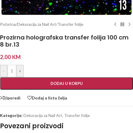
Početna
/
Dekoracija za Nail Art
/
Transfer folije
Prozirna holografska transfer folija 100 cm
8 br.13
2,00
KM
-
+
DODAJ U KORPU
Uporedi
Dodaj u listu želja
Kategorije:
Dekoracija za Nail Art
,
Transfer folije
Povezani proizvodi