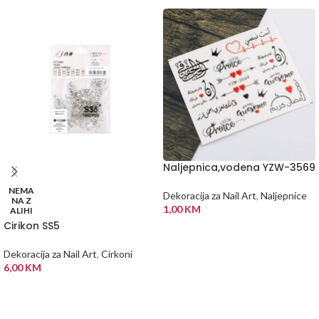
Naljepnica,vodena YZW-3569
NEMA
Dekoracija za Nail Art
,
Naljepnice
NA Z
1,00
KM
ALIHI
Cirikon SS5
DODAJ U KORPU
Dekoracija za Nail Art
,
Cirkoni
6,00
KM
PROČITAJ VIŠE