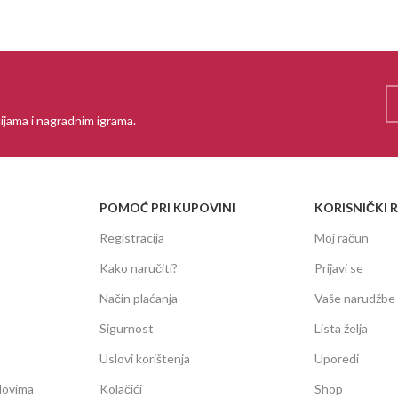
ijama i nagradnim igrama.
POMOĆ PRI KUPOVINI
KORISNIČKI 
Registracija
Moj račun
Kako naručiti?
Prijavi se
Način plaćanja
Vaše narudžbe
Sigurnost
Lista želja
Uslovi korištenja
Uporedi
dovima
Kolačići
Shop