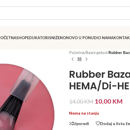
POČETNA
SHOP
EDUKATORI
SNIŽENO
NOVO U PONUDI
O NAMA
KONTAK
Početna
/
Bazni gelovi
/
Rubber Baz
Rubber Baza
HEMA/Di-HEM
10,00
KM
14,00
KM
Nema na stanju
Uporedi
Dodaj u listu že