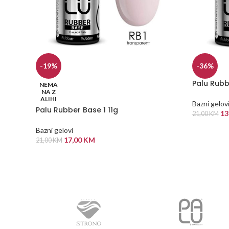
-19%
-36%
Palu Rubb
NEMA
NA Z
ALIHI
Bazni gelov
Palu Rubber Base 1 11g
13
21,00
KM
DODAJ U
Bazni gelovi
17,00
KM
21,00
KM
PROČITAJ VIŠE