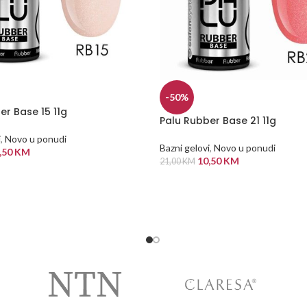
-50%
er Base 15 11g
Palu Rubber Base 21 11g
i
,
Novo u ponudi
Bazni gelovi
,
Novo u ponudi
,50
KM
10,50
KM
21,00
KM
 KORPU
DODAJ U KORPU