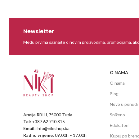
Newsletter
Među prvima saznajte o novim proizvodima, promocijama, akc
O NAMA
O nama
Blog
Novo u ponudi
Armije RBIH, 75000 Tuzla
Sniženo
Tel:
+387 62 740 815
Edukatori
Email:
info@nikishop.ba
Radno vrijeme:
09:00h – 17:00h
Kupuj po bren