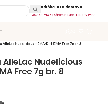
24h Podrška
Brza dostava
+387 62 740 815
Širom Bosne i Hercegovine
T
a AlleLac Nudelicious HEMA/Di-HEMA Free 7g br. 8
 AlleLac Nudelicious
A Free 7g br. 8
lja