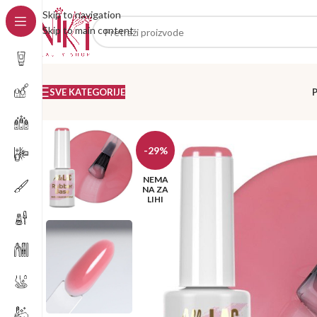
Skip to navigation
Skip to main content
SVE KATEGORIJE
-29%
NEMA
NA ZA
LIHI