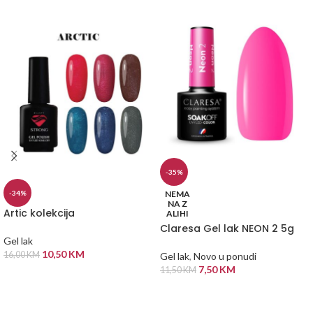
-35%
NEMA
-34%
NA Z
Artic kolekcija
ALIHI
Claresa Gel lak NEON 2 5g
Gel lak
10,50
KM
16,00
KM
Gel lak
,
Novo u ponudi
7,50
KM
11,50
KM
ODABERI OPCIJE
PROČITAJ VIŠE