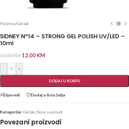
Početna
/
Gel lak
SIDNEY N°14 – STRONG GEL POLISH UV/LED –
10ml
12,00
KM
16,00
KM
-
+
DODAJ U KORPU
Uporedi
Dodaj u listu želja
Kategorije:
Gel lak
,
Novo u ponudi
Povezani proizvodi