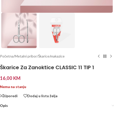
Početna
/
Metalni pribor
/
Škarice/makazice
Škarice Za Zanoktice CLASSIC 11 TIP 1
16,00
KM
Nema na stanju
Uporedi
Dodaj u listu želja
Opis