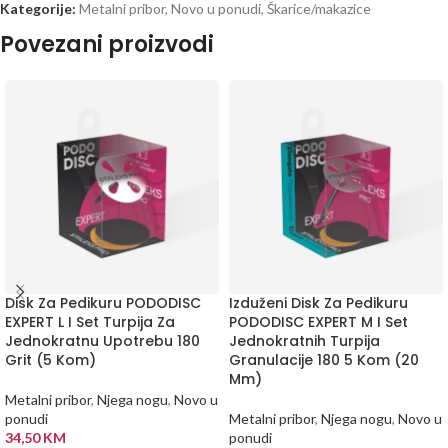
Kategorije:
Metalni pribor
,
Novo u ponudi
,
Škarice/makazice
Povezani proizvodi
Disk Za Pedikuru PODODISC
Izduženi Disk Za Pedikuru
EXPERT L I Set Turpija Za
PODODISC EXPERT M I Set
Jednokratnu Upotrebu 180
Jednokratnih Turpija
Grit (5 Kom)
Granulacije 180 5 Kom (20
Mm)
Metalni pribor
,
Njega nogu
,
Novo u
ponudi
Metalni pribor
,
Njega nogu
,
Novo u
34,50
KM
ponudi