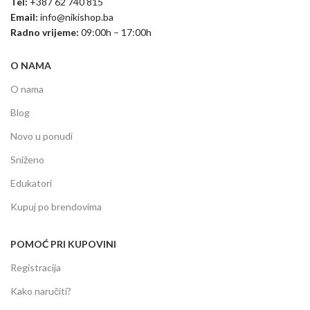
Tel:
+387 62 740 815
Email:
info@nikishop.ba
Radno vrijeme:
09:00h – 17:00h
O NAMA
O nama
Blog
Novo u ponudi
Sniženo
Edukatori
Kupuj po brendovima
POMOĆ PRI KUPOVINI
Registracija
Kako naručiti?