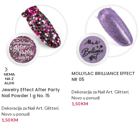
MOLLYLAC BRILLIANCE EFFECT
NEMA
NA Z
NR 05
ALIHI
Jewelry Effect After Party
Dekoracija za Nail Art
,
Glitteri
,
Nail Powder 1 g No. 15
Novo u ponudi
1,50
KM
Dekoracija za Nail Art
,
Glitteri
,
DODAJ U KORPU
Novo u ponudi
1,50
KM
PROČITAJ VIŠE