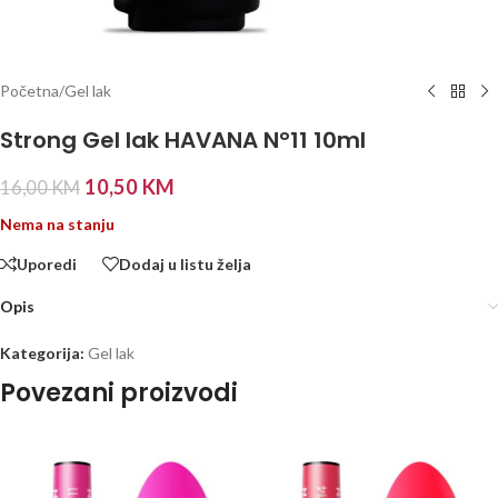
Početna
/
Gel lak
Strong Gel lak HAVANA N°11 10ml
10,50
KM
16,00
KM
Nema na stanju
Uporedi
Dodaj u listu želja
Opis
Kategorija:
Gel lak
Povezani proizvodi