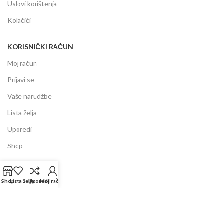
Uslovi korištenja
Kolačići
KORISNIČKI RAČUN
Moj račun
Prijavi se
Vaše narudžbe
Lista želja
Uporedi
Shop
INFORMACIJE
Shop
Lista želja
Uporedi
Moj račun
Prodajni centar
Garancija