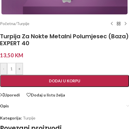
Početna
/
Turpije
Turpija Za Nokte Metalni Polumjesec (Baza)
EXPERT 40
13,50
KM
-
+
DODAJ U KORPU
Uporedi
Dodaj u listu želja
Opis
Kategorija:
Turpije
Povezani proizvodi