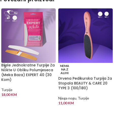
Bijele Jednokratne Turpije Za
NEMA
Nokte U Obliku Polumjeseca
NA Z
ALIHI
(Meka Baza) EXPERT 40 (30
Drvena Pedikurska Turpija Za
Kom)
Stopala BEAUTY & CARE 20
TYPE 3 (100/180)
Turpije
18,00
KM
Njega nogu
,
Turpije
DODAJ U KORPU
11,00
KM
PROČITAJ VIŠE