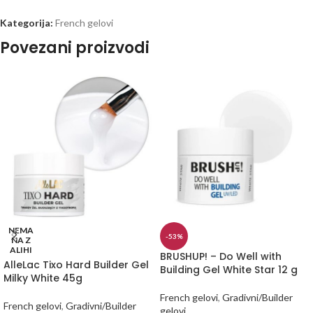
Kategorija:
French gelovi
Povezani proizvodi
NEMA
-53%
NA Z
ALIHI
BRUSHUP! – Do Well with
AlleLac Tixo Hard Builder Gel
Building Gel White Star 12 g
Milky White 45g
French gelovi
,
Gradivni/Builder
French gelovi
,
Gradivni/Builder
gelovi