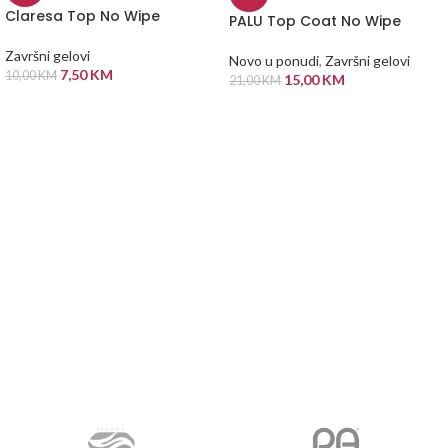
Claresa Top No Wipe
PALU Top Coat No Wipe
Završni gelovi
Novo u ponudi
,
Završni gelovi
7,50
KM
10,00
KM
15,00
KM
21,00
KM
DODAJ U KORPU
DODAJ U KORPU